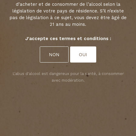
d’acheter et de consommer de l’alcool selon la
législation de votre pays de résidence. S’il n’existe
DÉCOUVRIR
pas de législation à ce sujet, vous devez être âgé de
21 ans au moins.
Choisir vos préférences en matière de
J'accepte ces termes et conditions :
cookies
Nous utilisons des cookies pour personnaliser le
NON
OUI
contenu et analyser l’accès à notre site Web. Vous
pouvez choisir si vous n’acceptez que les cookies
nécessaires au fonctionnement du site Web ou si
L'abus d'alcool est dangereux pour la santé, à consommer
vous souhaitez également autoriser les cookies de
suivi. Pour plus d’informations, veuillez consulter
avec modération.
notre
politique de confidentialité
.
ACCEPTER TOUS LES COOKIES
ACCEPTER UNIQUEMENT LES COOKIES NÉCESSAIRES