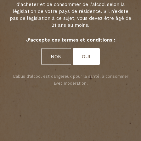
ESTÈPHE
d’acheter et de consommer de l’alcool selon la
législation de votre pays de résidence. S’il n’existe
pas de législation à ce sujet, vous devez être âgé de
21 ans au moins.
DÉCOUVRIR
Choisir vos préférences en matière de
J'accepte ces termes et conditions :
cookies
Nous utilisons des cookies pour personnaliser le
NON
OUI
contenu et analyser l’accès à notre site Web. Vous
pouvez choisir si vous n’acceptez que les cookies
nécessaires au fonctionnement du site Web ou si
L'abus d'alcool est dangereux pour la santé, à consommer
vous souhaitez également autoriser les cookies de
suivi. Pour plus d’informations, veuillez consulter
avec modération.
notre
politique de confidentialité
.
ACCEPTER TOUS LES COOKIES
ACCEPTER UNIQUEMENT LES COOKIES NÉCESSAIRES