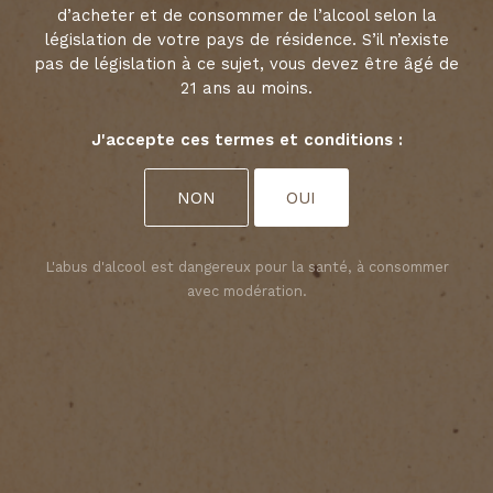
ESTÈPHE
d’acheter et de consommer de l’alcool selon la
législation de votre pays de résidence. S’il n’existe
pas de législation à ce sujet, vous devez être âgé de
21 ans au moins.
DÉCOUVRIR
Choisir vos préférences en matière de
J'accepte ces termes et conditions :
cookies
Nous utilisons des cookies pour personnaliser le
NON
OUI
contenu et analyser l’accès à notre site Web. Vous
pouvez choisir si vous n’acceptez que les cookies
nécessaires au fonctionnement du site Web ou si
L'abus d'alcool est dangereux pour la santé, à consommer
vous souhaitez également autoriser les cookies de
suivi. Pour plus d’informations, veuillez consulter
avec modération.
notre
politique de confidentialité
.
ACCEPTER TOUS LES COOKIES
ACCEPTER UNIQUEMENT LES COOKIES NÉCESSAIRES