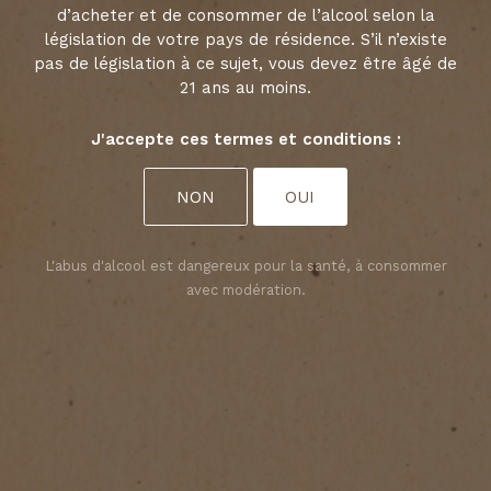
ESTÈPHE
d’acheter et de consommer de l’alcool selon la
législation de votre pays de résidence. S’il n’existe
pas de législation à ce sujet, vous devez être âgé de
21 ans au moins.
DÉCOUVRIR
Choisir vos préférences en matière de
J'accepte ces termes et conditions :
cookies
Nous utilisons des cookies pour personnaliser le
NON
OUI
contenu et analyser l’accès à notre site Web. Vous
pouvez choisir si vous n’acceptez que les cookies
nécessaires au fonctionnement du site Web ou si
L'abus d'alcool est dangereux pour la santé, à consommer
vous souhaitez également autoriser les cookies de
suivi. Pour plus d’informations, veuillez consulter
avec modération.
notre
politique de confidentialité
.
ACCEPTER TOUS LES COOKIES
ACCEPTER UNIQUEMENT LES COOKIES NÉCESSAIRES