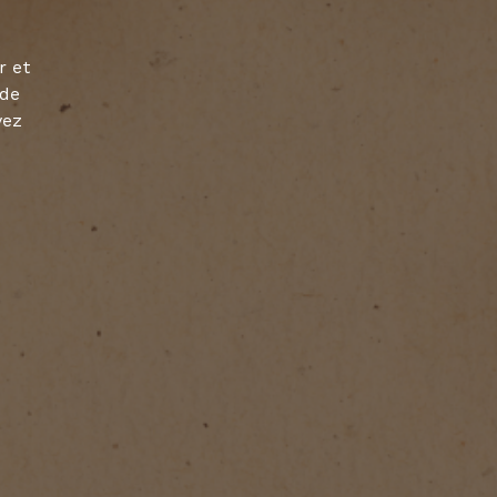
r et
 de
vez